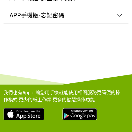
APP手機版-忘記密碼
我們也有App，讓您用手機就能使用相關服務
更簡便的操
作模式·更少的紙上作業·更多的智慧操作功能