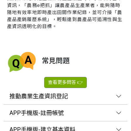
資訊，「農務e把抓」讓農產品生產業者，能夠隨時
隨地有效率地即時產出田間作業紀錄，並可介接「農
產品產銷履歷系統」，輕鬆達到農產品可追溯性與生
產資訊透明化的目標。
常見問題
查看更多問答 👉
推動農業生產資訊登記
APP手機版-註冊帳號
APP手機版-建立基本資料