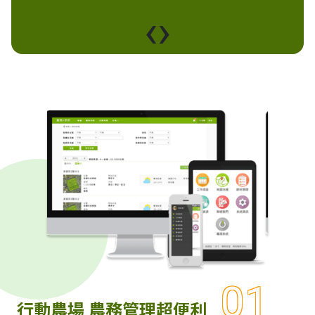
‹
›
01
行動農場 農務管理超便利