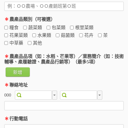
✽
農產品類別（可複選）
糧食
蔬菜類
包菜類
根莖菜類
花果菜類
水果類
菇菌類
花卉
茶
中草藥
其他
✽
農產品品項（如：水稻、芒果等）／業務簡介（如：技術
輔導、產履驗證、農產品行銷等）（最多5項）
新增
✽
聯絡地址
000
✽
行動電話