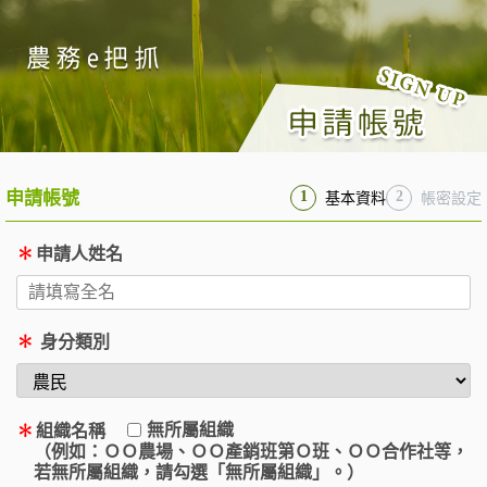
申請帳號
1
2
基本資料
帳密設定
✽
申請人姓名
✽
身分類別
無所屬組織
✽
組織名稱
（例如：ＯＯ農場、ＯＯ產銷班第Ｏ班、ＯＯ合作社等，
若無所屬組織，請勾選「無所屬組織」。）