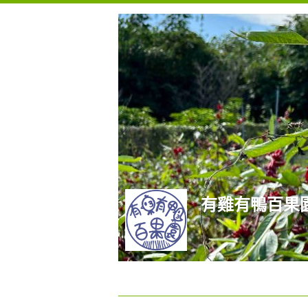
有雞有鴨百果