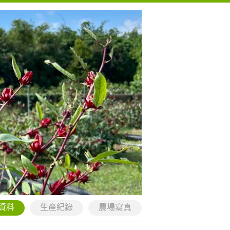
資料
生產紀錄
農場寫真