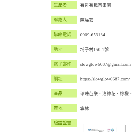
生產者
有雞有鴨百果園
聯絡人
陳燁芸
聯絡電話
0909-653134
地址
埔子村150-1號
電子郵件
slowglow6687@gmail.com
網址
https://slowglow6687.com/
產品
珍珠芭樂、洛神花、檸檬
產地
雲林
驗證證書