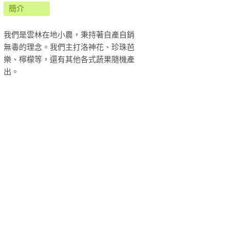
簡介
我們是雲林在地小農，秉持著自產自銷
無毒的理念。我們主打洛神花、珍珠芭
樂、檸檬等，還有其他各式蔬果隨機產
出。